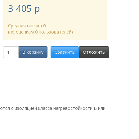
3 405
p
Cредняя оценка
0
(по оценкам
0
пользователей)
В корзину
Сравнить
Отложить
ются с изоляцией класса нагревостойкости В или