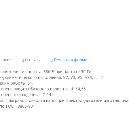
сание
Отзывы
Печатная форма
апряжение и частота: 380 В при частоте 50 Гц.
ид климатического исполнения: У2, У3, У5, УХЛ,2, Т2.
ежим работы: S1.
тепень защиты базового варианта: IP 54,55
тепень охлаждения - IC 041.
ласс нагревостойкости изоляции: электродвигатели изготавлива
 по ГОСТ 8865-93.