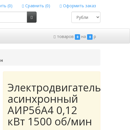
ть (
0
)
Сравнить (
0
)
Оформить заказ
товаров
на
p
0
0
ин
Электродвигатель
асинхронный
АИР56А4 0,12
кВт 1500 об/мин