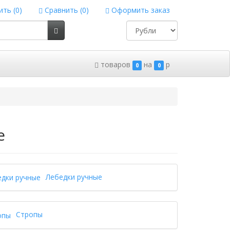
ть (
0
)
Сравнить (
0
)
Оформить заказ
товаров
на
p
0
0
е
Лебедки ручные
Стропы