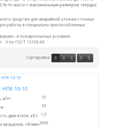
 10 % по массе с максимальным размером твёрдых
ного средства для аварийной откачки сточных
е для работы в специально приспособленных
взрыво- и пожароопасных условиях.
- У по ГОСТ 15150-69.
Сортировка:
 НПК 10-10
10
, м³/ч
10
 м
1,5
ть двигателя, кВт
3000
а вращения, об/мин