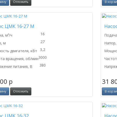
зину
Отложить
В корз
ос ЦМК 16-27 М
Насо
16
а, м³/ч
Подача
27
, м
Напор,
3,2
сть двигателя, кВт
Мощнос
3000
та вращения, об/мин
Частот
380
жение питания, В
Напряж
400
p
31 8
зину
Отложить
В корз
ос ЦМК 16-32
Насо