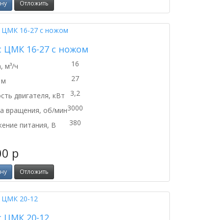
ину
Отложить
с ЦМК 16-27 с ножом
16
, м³/ч
27
 м
3,2
ть двигателя, кВт
3000
а вращения, об/мин
380
ение питания, В
00
p
ину
Отложить
с ЦМК 20-12