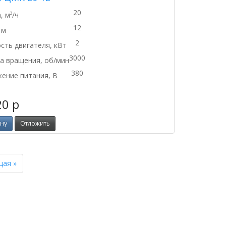
20
, м³/ч
12
 м
2
ть двигателя, кВт
3000
а вращения, об/мин
380
ение питания, В
20
p
ину
Отложить
Next
щая »