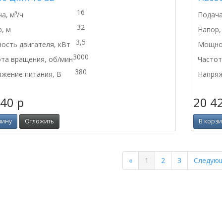
16
а, м³/ч
Подача
32
, м
Напор,
3,5
сть двигателя, кВт
Мощнос
3000
та вращения, об/мин
Частот
380
жение питания, В
Напряж
140
p
20 4
зину
Отложить
В корз
Previous
«
1
2
3
Следую