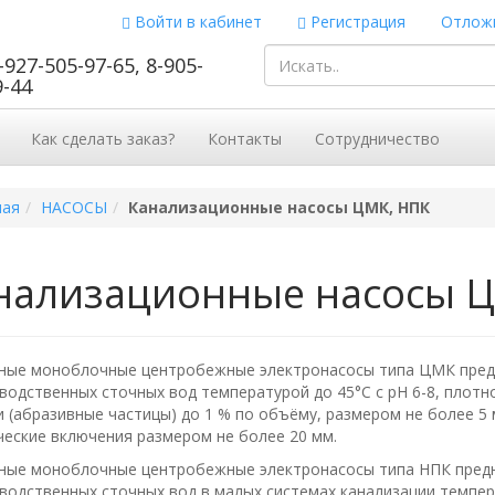
Войти в кабинет
Регистрация
Отложи
-927-505-97-65, 8-905-
9-44
Как сделать заказ?
Контакты
Сотрудничество
ная
НАСОСЫ
Канализационные насосы ЦМК, НПК
нализационные насосы 
ные моноблочные центробежные электронасосы типа ЦМК предн
водственных сточных вод температурой до 45°С с рН 6-8, плотн
 (абразивные частицы) до 1 % по объёму, размером не более 5
еские включения размером не более 20 мм.
ные моноблочные центробежные электронасосы типа НПК предн
водственных сточных вод в малых системах канализации темпера