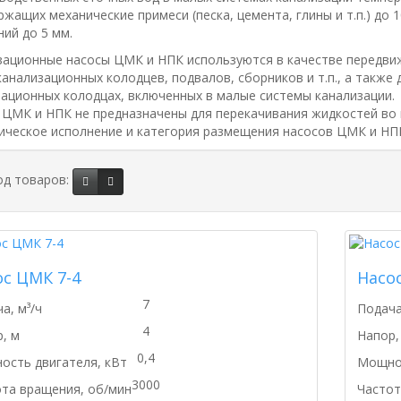
ржащих механические примеси (песка, цемента, глины и т.п.) до
ий до 5 мм.
зационные насосы ЦМК и НПК используются в качестве передвиж
канализационных колодцев, подвалов, сборников и т.п., а такж
ационных колодцах, включенных в малые системы канализации.
 ЦМК и НПК не предназначены для перекачивания жидкостей во 
ческое исполнение и категория размещения насосов ЦМК и НПК 
д товаров:
ос ЦМК 7-4
Насос
7
а, м³/ч
Подача
4
, м
Напор,
0,4
сть двигателя, кВт
Мощнос
3000
та вращения, об/мин
Частот