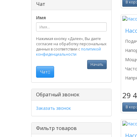
В кор
Чат
Имя
Нас
Нажимая кнопку «Далее», Вы даете
Подач
согласие на обработку персональных
данных в соответствии с
политикой
Напор
конфиденциальности
Мощно
Начать
Часто
Чат
Напря
29 
Обратный звонок
В кор
Заказать звонок
Фильтр товаров
Нас