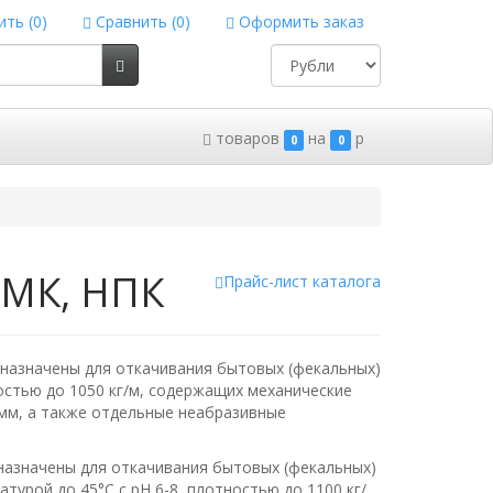
ть (
0
)
Сравнить (
0
)
Оформить заказ
товаров
на
p
0
0
ЦМК, НПК
Прайс-лист каталога
азначены для откачивания бытовых (фекальных)
остью до 1050 кг/м, содержащих механические
 мм, а также отдельные неабразивные
азначены для откачивания бытовых (фекальных)
турой до 45°С с рН 6-8, плотностью до 1100 кг/