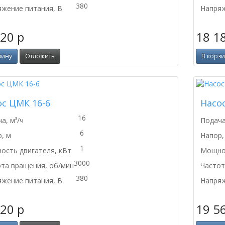
380
жение питания, В
Напряж
420
p
18 1
зину
Отложить
В корз
ос ЦМК 16-6
Насо
16
а, м³/ч
Подача
6
, м
Напор,
1
сть двигателя, кВт
Мощнос
3000
та вращения, об/мин
Частот
380
жение питания, В
Напряж
420
p
19 5