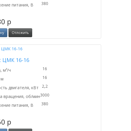
380
ение питания, В
80
p
ину
Отложить
с ЦМК 16-16
16
, м³/ч
16
 м
2,2
ть двигателя, кВт
3000
а вращения, об/мин
380
ение питания, В
60
p