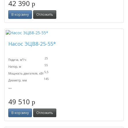
42 390
p
В корзину
Отложить
Насос ЭЦВ8-25-55*
25
Подача, м³/ч
55
Напор, м
5,5
Мощность двигателя, кВт
145
Диаметр, мм
""
49 510
p
В корзину
Отложить