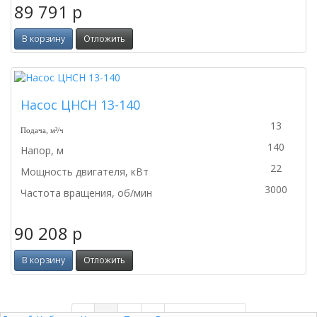
89 791
p
В корзину
Отложить
Насос ЦНСН 13-140
13
Подача, м³/ч
140
Напор, м
22
Мощность двигателя, кВт
3000
Частота вращения, об/мин
90 208
p
В корзину
Отложить
Previous
Next
«
1
2
3
Следующая »