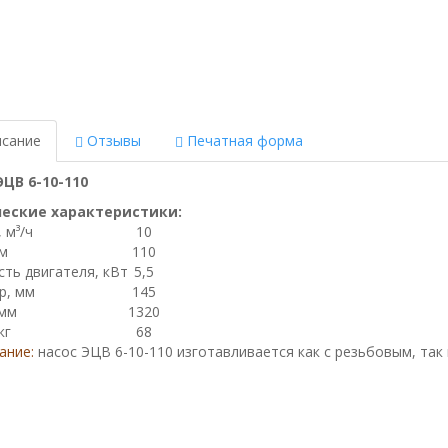
сание
Отзывы
Печатная форма
ЭЦВ 6-10-110
еские характеристики:
 м³/ч
10
м
110
ть двигателя, кВт
5,5
р, мм
145
 мм
1320
кг
68
ание:
насос ЭЦВ 6-10-110 изготавливается как с резьбовым, так