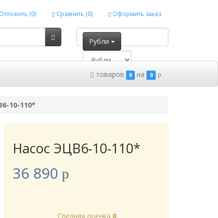
Отложить (
0
)
Сравнить (
0
)
Оформить заказ
Рубли
товаров
на
p
0
0
6-10-110*
Насос ЭЦВ6-10-110*
36 890
p
Cредняя оценка
0