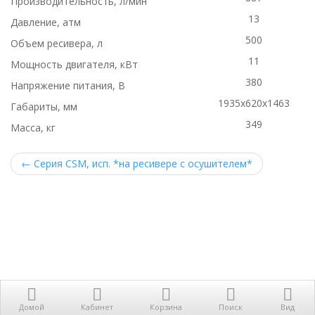
Производительность, л/мин
13
Давление, атм
500
Объем ресивера, л
11
Мощность двигателя, кВт
380
Напряжение питания, В
1935х620х1463
Габариты, мм
349
Масса, кг
←
Серия CSM, исп. *на ресивере с осушителем*
Домой
Кабинет
Корзина
Поиск
Вид