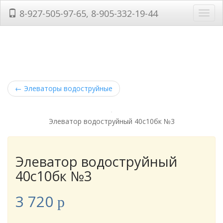
8-927-505-97-65, 8-905-332-19-44
Нави
←
Элеваторы водоструйные
Элеватор водоструйный 40с10бк №3
Элеватор водоструйный
40с10бк №3
3 720
p