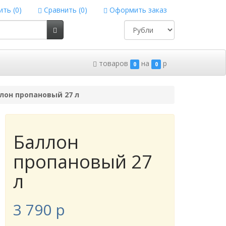
ть (
0
)
Сравнить (
0
)
Оформить заказ
товаров
на
p
0
0
лон пропановый 27 л
Баллон
пропановый 27
л
3 790
p