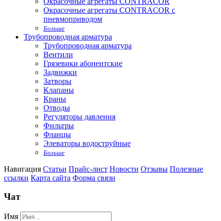
Окрасочные агрегаты CONTRACOR
Окрасочные агрегаты CONTRACOR с
пневмоприводом
Больше
Трубопроводная арматура
Трубопроводная арматура
Вентили
Грязевики абонентские
Задвижки
Затворы
Клапаны
Краны
Отводы
Регуляторы давления
Фильтры
Фланцы
Элеваторы водоструйные
Больше
Навигация
Статьи
Прайс-лист
Новости
Отзывы
Полезные
ссылки
Карта сайта
Форма связи
Чат
Имя