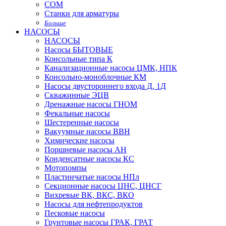
СОМ
Станки для арматуры
Больше
НАСОСЫ
НАСОСЫ
Насосы БЫТОВЫЕ
Консольные типа К
Канализационные насосы ЦМК, НПК
Консольно-моноблочные КМ
Насосы двустороннего входа Д, 1Д
Скважинные ЭЦВ
Дренажные насосы ГНОМ
Фекальные насосы
Шестеренные насосы
Вакуумные насосы ВВН
Химические насосы
Поршневые насосы АН
Конденсатные насосы КС
Мотопомпы
Пластинчатые насосы НПл
Секционные насосы ЦНС, ЦНСГ
Вихревые ВК, ВКС, ВКО
Насосы для нефтепродуктов
Песковые насосы
Грунтовые насосы ГРАК, ГРАТ