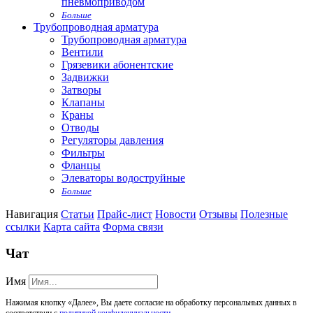
пневмоприводом
Больше
Трубопроводная арматура
Трубопроводная арматура
Вентили
Грязевики абонентские
Задвижки
Затворы
Клапаны
Краны
Отводы
Регуляторы давления
Фильтры
Фланцы
Элеваторы водоструйные
Больше
Навигация
Статьи
Прайс-лист
Новости
Отзывы
Полезные
ссылки
Карта сайта
Форма связи
Чат
Имя
Нажимая кнопку «Далее», Вы даете согласие на обработку персональных данных в
соответствии с
политикой конфиденциальности